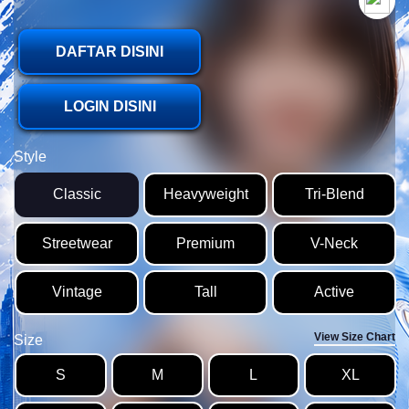
DAFTAR DISINI
LOGIN DISINI
Style
Classic
Heavyweight
Tri-Blend
Streetwear
Premium
V-Neck
Vintage
Tall
Active
View Size Chart
Size
S
M
L
XL